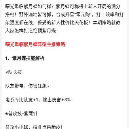
曙光重临紫月蝶如何样？紫月蝶可称得上新人开局的满分
搭档！野外遍地皆可抓，合成升星“零元购”，打工效率和打
架强度都在线，妥妥的新人性价比天花板！本期策略就教
大家怎样打造绝顶紫月蝶！
曙光重临紫月蝶阵型主推策略
1、紫月蝶技能解析
※队长技：
队友带电，伤害狂飙~
电系库比队友+1，输出伤害+3%！
※普攻技-紫尾针
普攻小电球，精准点杀脆皮！