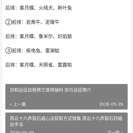
后排：紫月蝶、火绒犬、新叶兔
②前排：岩角牛、泥壕牛
后排：紫月蝶、鲁米尔、炽焰狼
③前排：疾电兔、雷渊蛄
后排：紫月蝶、天照雀、雷露帕
剑和远征启程铐兰值得抽吗 剑与远征简介
« 上一篇
2026-05-29
燕云十六声裂石威心法获取方式锦集​ 燕云十六声裂石钧输
出手法
2026-05-29
下一篇 »