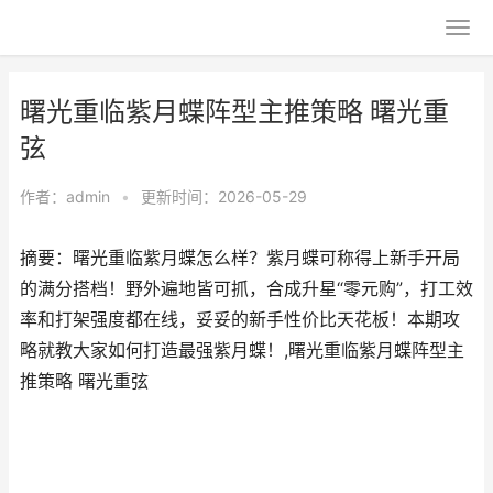
曙光重临紫月蝶阵型主推策略 曙光重
弦
作者：
admin
•
更新时间：2026-05-29
摘要：曙光重临紫月蝶怎么样？紫月蝶可称得上新手开局
的满分搭档！野外遍地皆可抓，合成升星“零元购”，打工效
率和打架强度都在线，妥妥的新手性价比天花板！本期攻
略就教大家如何打造最强紫月蝶！,曙光重临紫月蝶阵型主
推策略 曙光重弦