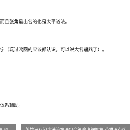
而且张角最出名的也是太平道法。
。
宁（玩过鸿图的应该都认识，可以说大名鼎鼎了）。
体系辅助。
 幽
英雄没有闪冰锤流方法组合策略详细解答 英雄没有闪