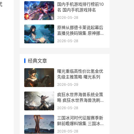
武
国内手机游戏排行榜前10
名 国内手机游戏排名
2026-05-28
原神从挪德卡莱说起幕后
直播兑换码锦集 原神挪德
卡莱原型
2026-05-28
经典文章
曙光重临高性价比氪金优
先级主推策略 曙光系列
2026-05-29
疯狂水世界海兽系统全策
略 疯狂水世界海兽洗刷皂
怎么用
2026-05-28
三国冰河时代征服赛季新
鲜前瞻爆料锦集 三国冰河
时代征服二觉醒招募
2026-05-28