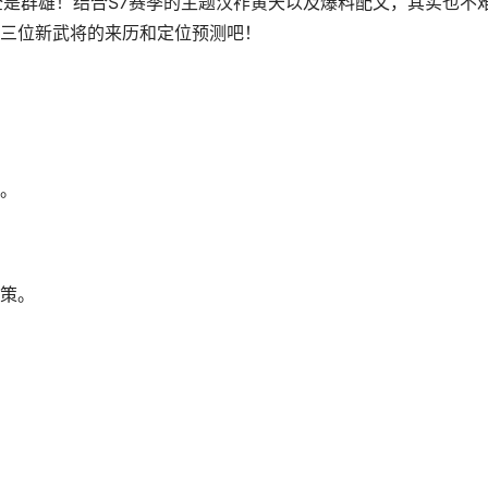
全是群雄！结合S7赛季的主题汉祚黄天以及爆料配文，其实也不
三位新武将的来历和定位预测吧！
。
策。