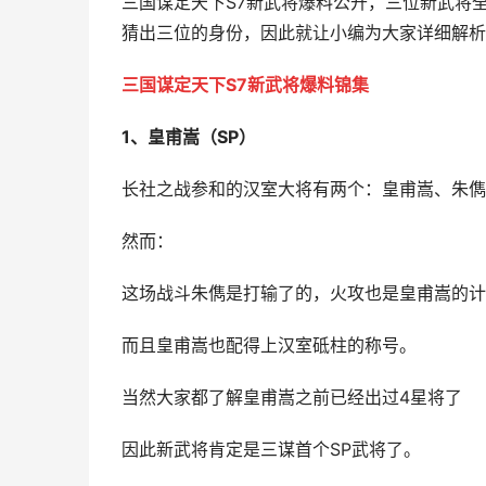
三国谋定天下S7新武将爆料公开，三位新武将
猜出三位的身份，因此就让小编为大家详细解析
三国谋定天下S7新武将爆料锦集
1、皇甫嵩（SP）
长社之战参和的汉室大将有两个：皇甫嵩、朱儁
然而：
这场战斗朱儁是打输了的，火攻也是皇甫嵩的计
而且皇甫嵩也配得上汉室砥柱的称号。
当然大家都了解皇甫嵩之前已经出过4星将了
因此新武将肯定是三谋首个SP武将了。