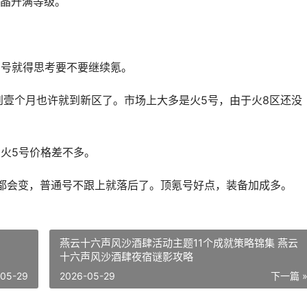
晶升满等级。
买号就得思考要不要继续氪。
到壹个月也许就到新区了。市场上大多是火5号，由于火8区还没
的火5号价格差不多。
都会变，普通号不跟上就落后了。顶氪号好点，装备加成多。
燕云十六声风沙酒肆活动主题11个成就策略锦集 燕云
十六声风沙酒肆夜宿谜影攻略
-05-29
2026-05-29
下一篇 