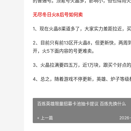
的普通号。顶氪号火晶多，影响小，但也得用火
无尽冬日火8后号如何卖
1、现在火晶8渠道多了，大家实力差距拉近，
2、目前只有前13区开火晶8，但更新快，两周
开，火5下面内容的号更难卖。
3、火晶拉满要四五万，近1万块，跟买个好点
4、总之，随着游戏不停更新，英雄、炉子等级
百炼英雄限量招募卡池抽卡提议 百炼先换什么
« 上一篇
2026