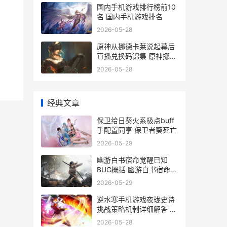
国内手机游戏排行榜前10
名 国内手机游戏排名
2026-05-28
原神从挪德卡莱说起幕后
直播兑换码锦集 原神挪德
卡莱原型
2026-05-28
经典文章
保卫给日葵火系极点buff
手配置同享 保卫者葵死亡
2026-05-29
幽游白书宿命觉醒已知
BUG概括 幽游白书宿命觉
醒停服公告
2026-05-29
逆水寒手机游戏夜珑史诗
挑战策略机制详细解答 逆
水寒手游 手机游戏
2026-05-28