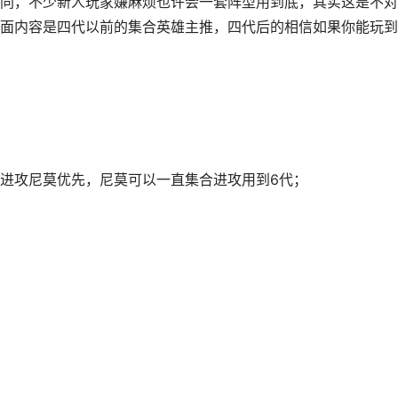
同，不少新人玩家嫌麻烦也许会一套阵型用到底，其实这是不对
面内容是四代以前的集合英雄主推，四代后的相信如果你能玩到
进攻尼莫优先，尼莫可以一直集合进攻用到6代；