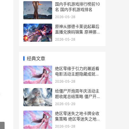
国内手机游戏排行榜前10
名 国内手机游戏排名
2026-05-28
原神从挪德卡莱说起幕后
直播兑换码锦集 原神挪德
卡莱原型
2026-05-28
经典文章
绝区零缘于引力的邂逅看
电影活动主题隐藏成就锦
集 绝区零缘于引力的邂逅
2026-05-28
给僵尸开炮周年庆活动主
厨
题收尾总结策略 僵尸开炮
周年庆是哪一天
2026-05-29
绝区零迷失之地卡牌全收
集策略 绝区零迷失之地攻
略
2026-05-28