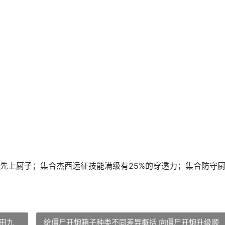
先上厨子；集合杰西远征技能满级有25%的穿透力；集合防守
田九
给僵尸开炮箱子种类不同差异概括 向僵尸开炮升级顺