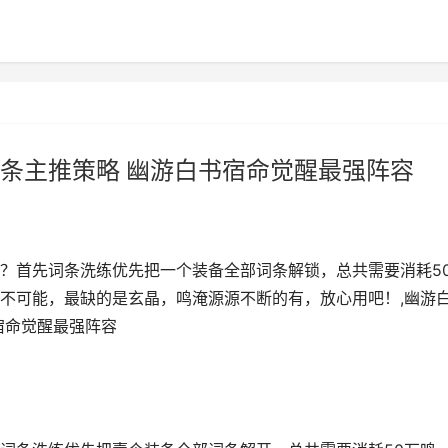
条主推策略​ 幽游白书宿命觉醒最强阵容
？首先词条洗练优先把一个装备全部词条解锁，总共需要消耗5
不可能，最缺的是玄晶，鸣淹源源不断的有，放心用吧！,幽游
宿命觉醒最强阵容