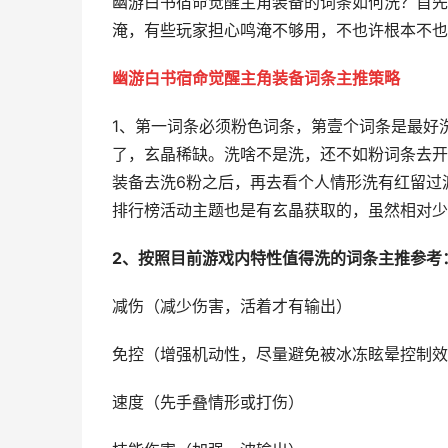
幽游白书宿命觉醒主角装备的词条如何洗？首先
淹，有些玩家担心鸣淹不够用，不也许根本不也
幽游白书宿命觉醒主角装备词条主推策略
1、第一词条必须粉色词条，第壹个词条是最好
了，玄晶稀缺。洗啥不是洗，还不如粉词条去开
装备去洗6粉之后，再去看个人情形洗有红留过
排行榜活动主题也是有玄晶获取的，虽然相对少
2、按照目前游戏内特性值得洗的词条主推参考
减伤（减少伤害，活着才有输出）
免控（增强机动性，尽量避免被冰冻眩晕控制效
速度（先手叠情形或打伤）