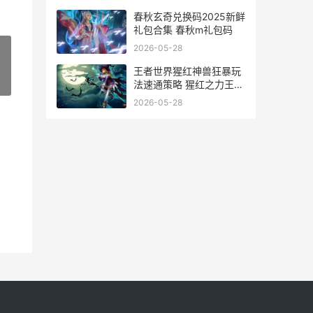
Lv999毕业面板
春秋玄奇兑换码2025新鲜
礼包合集 春秋m礼包码
2026-05-28
王者世界猩红神兽狂暴玩
»
法速通策略 猩红之力王者
荣耀
2026-05-28