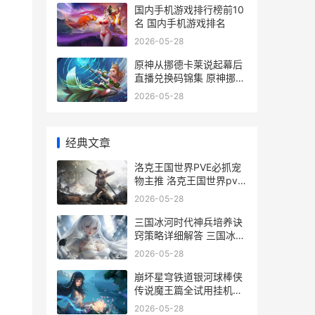
国内手机游戏排行榜前10
名 国内手机游戏排名
2026-05-28
原神从挪德卡莱说起幕后
直播兑换码锦集 原神挪德
卡莱原型
2026-05-28
经典文章
洛克王国世界PVE必抓宠
物主推 洛克王国世界pve
是什么意思啊
2026-05-28
三国冰河时代神兵培养诀
窍策略详细解答 三国冰河
时代神兵秘宝升级建议
2026-05-28
崩坏星穹铁道银河球棒侠
传说魔王篇全试用挂机通
关策略 崩坏星穹铁道银狼
2026-05-28