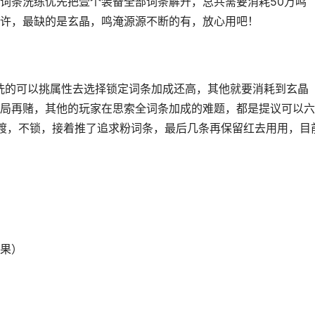
词条洗练优先把壹个装备全部词条解开，总共需要消耗50万鸣
许，最缺的是玄晶，鸣淹源源不断的有，放心用吧！
洗的可以挑属性去选择锁定词条加成还高，其他就要消耗到玄晶
局再赌，其他的玩家在思索全词条加成的难题，都是提议可以六
渡，不锁，接着推了追求粉词条，最后几条再保留红去用用，目
：
果）