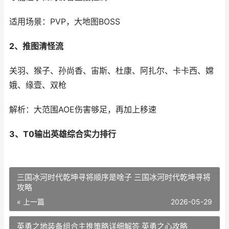
适用场景：PVP，大地图BOSS
2、推图清怪流
关羽、猴子、孙尚香、宙斯、杜康、阿扎尔、卡卡西、嫦
娥、缘壹、双枪
解析：大范围AOE伤害够足，再加上移速
3、T0输出英雄综合实力排行
三国冰河时代乾坤寻将顺序是啥子 三国冰河时代乾坤寻将
攻略
« 上一篇
2026-05-29
英勇之地装备组合主推策略详细解答 英勇之心攻略