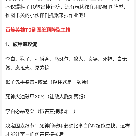
不仅爆料了T0输出排行榜，还有氪佬都在用的刷图阵型，
推图卡关的小伙伴们抓紧来抄作业吧！
百炼英雄T0刷图绝顶阵型主推
1、破甲速攻流
李白、猴子、孙尚香、乌瑟尔、狼人、贞德、死神、白无
常、奥拉夫、克劳德
猴子先手暴击+眩晕（控住就是一顿揍）
死神火速破甲30%（让敌人脆如薄纸）
李白必暴割菜（伤害直接爆炸！）
决定因素细节：死神的破甲必须比李白的2技能更快，这样
才能让李白的伤害直接拉满！