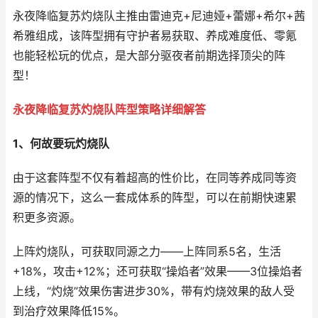
永夜降临复苏灼烧队主推由雷迪克+尼迪娅+蕾娜+希尔+茜
希雅组成，该阵型拥有守护者易获取、养成难度低、零氪
也能轻松玩的优点，是大部分驱夜者前期选择顶尖的阵
型！
永夜降临复苏灼烧队阵型策略详细解答
1、何故要玩灼烧队
由于这套阵型不仅有着超高的性价比，在同等养成同等资
源的情况下，这么一套成体系的阵型，可以在前期快速累
积更多资源。
上阵灼烧队，可获取同源之力——上阵同系5名，生活
+18%，攻击+12%；还可获取“操焰者”效果——3位操焰者
上线，“灼烧”效果伤害进步30%，带有灼烧效果的敌人受
到治疗效果降低15%。