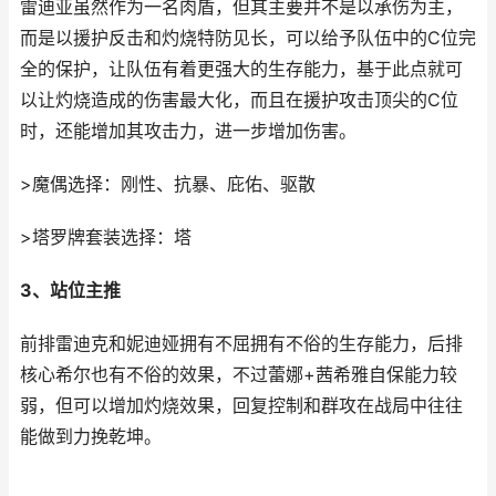
雷迪亚虽然作为一名肉盾，但其主要并不是以承伤为主，
而是以援护反击和灼烧特防见长，可以给予队伍中的C位完
全的保护，让队伍有着更强大的生存能力，基于此点就可
以让灼烧造成的伤害最大化，而且在援护攻击顶尖的C位
时，还能增加其攻击力，进一步增加伤害。
>魔偶选择：刚性、抗暴、庇佑、驱散
>塔罗牌套装选择：塔
3、站位主推
前排雷迪克和妮迪娅拥有不屈拥有不俗的生存能力，后排
核心希尔也有不俗的效果，不过蕾娜+茜希雅自保能力较
弱，但可以增加灼烧效果，回复控制和群攻在战局中往往
能做到力挽乾坤。