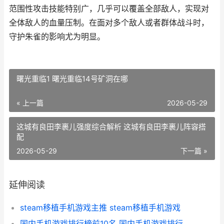
范围性攻击技能特别广，几乎可以覆盖全部敌人，实现对
全体敌人的血量压制。在面对多个敌人或者群体战斗时，
守护朱雀的影响尤为明显。
曙光重临1 曙光重临14号矿洞在哪
« 上一篇
2026-05-29
这城有良田李裹儿强度综合解析 这城有良田李裹儿阵容搭
配
2026-05-29
下一篇 »
延伸阅读
steam移植手机游戏主推 steam移植手机游戏
国内手机游戏排行榜前10名 国内手机游戏排行榜前十名