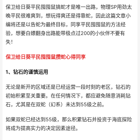
保卫给日葵平民囤囤鼠搞蛇才是唯一出路，物理SP用劲太
晚平民很难爽到，想玩得爽还是得靠蛇，因此这篇文章小
编将还是以告蛇为最终目标，同享平民囤囤鼠的方法经
验，想要白嫖翻身出路能带极点过200的小伙伴不要有
失！
保卫给日葵平民囤囤鼠攒蛇心得同享
1、钻石的谨慎运用
无论是新开的区域还是已经运营一段时刻的老区，钻石的
初始积累至关重要。在任何情况下，都应避免随意消耗钻
石，尤其是在双蛇（幻系）未达到55级之前。
如果双蛇已经达到55级，那么积累钻石并投资于海底探险
将成为提高实力的决定因素途径。