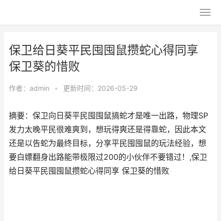
保卫给日葵平民囤囤鼠攒蛇心得同享
保卫葵的惜败
作者：
admin
•
更新时间：2026-05-29
摘要：保卫向日葵平民囤囤鼠搞蛇才是唯一出路，物理SP
发力太晚平民很难爽到，想玩得爽还是得靠蛇，因此本文
还是以告蛇为最终目标，分享平民囤囤鼠的玩法经验，想
要白嫖翻身出路能带极限过200的小伙伴不要错过！,保卫
给日葵平民囤囤鼠攒蛇心得同享 保卫葵的惜败