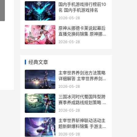
国内手机游戏排行榜前10
名 国内手机游戏排名
»
2026-05-28
原神从挪德卡莱说起幕后
直播兑换码锦集 原神挪德
卡莱原型
2026-05-28
经典文章
主宰世界养剑池方法策略
详细解答 主宰世界养剑池
玩法
2026-05-28
三国冰河时代蜀国阵型跨
赛季养成路线规划策略 三
国冰河时代蜀国武将
2026-05-28
主宰世界斩神联动活动主
题新鲜爆料锦集 手游主宰
世界
2026-05-28