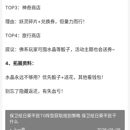
TOP3：神奇商店
理由：妖灵碎片+兑换券，但量力而行！
TOP4：旅行商店
提议：佛系玩家可囤水晶等骰子，活动主题也会送券~
4、拓展资料：
水晶永远不够用？优先骰子+送花，其他看钱包！
别忘了隐藏返还，有失血亏！
保卫给日葵平民T0阵型获取规划策略 保卫给日葵平民干
什么
« 上一篇
2026-05-29