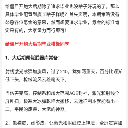
给僵尸开炮大后期除了追求毕业也没啥子好玩的了，那么
具体毕业配置到底长啥子样呢？首先声明，本期策略没有
怂恿各位氪金的意思，然而想要追求毕业，氪金的标准肯
定是有的，大家量力而行即可！
给僵尸开炮大后期毕业模板同享
1、大后期氪佬武器库常备：
射线激光冰弹加旋风，过了210，犹如两重天，百分比逐渐
低下头，枪械流风云雄霸天下。
当伤害变高，控制系和超大范围AOE封神，激光和射线全
屏乱扫，极寒大冰弹乾坤大挪移，去远征副本就能看出一
二，平民的废柴，大佬的神器。
2、熊猫皮，虚影皮，让激光和射线登上神坛，全屏贯穿加