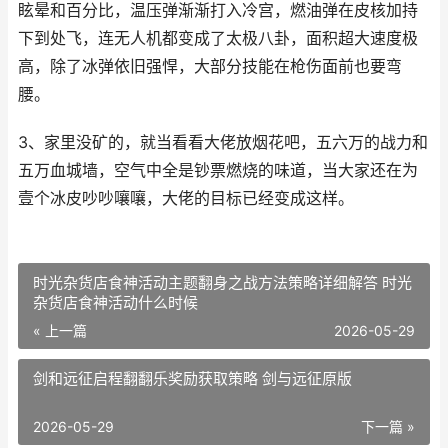
眩晕和百分比，温压弹渐渐打入冷宫，燃油弹在皮核加持
下到处飞，连无人机都变成了太极八卦，面积超大速度极
高，除了冰弹依旧强悍，大部分技能在枪伤面前也要弯
腰。
3、家里没矿的，就当看看大佬放烟花吧，五六万的战力和
五万血城墙，空气中全是钞票燃烧的味道，当大家还在为
壹个冰皮吵吵嚷嚷，大佬的目标已经变成这样。
时光杂货店食神活动主题翻身之战方法策略详细解答 时光
杂货店食神活动什么时候
« 上一篇
2026-05-29
剑和远征启程翻翻乐奖励获取策略 剑与远征原版
2026-05-29
下一篇 »