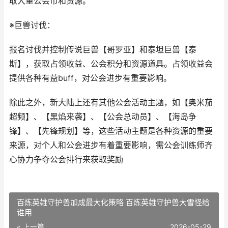
取大量公会币和资源。
※巨兽讨伐：
报名讨伐并控制传说巨兽【哥罗亚】和泰坦巨兽【泰
斯】，获取占领收益、公会积分和资源道具。占领收益会
提供各种有益buff，对公会进步有重要影响。
除此之外，新大陆上还有其他公会活动主题，如【奥米茄
超频】、【黑焰来袭】、【公会总动员】、【海岛争
锋】、【先锋规划】等，这些活动主题是各种资源的重要
来源，对个人和公会进步有着重要影响，需公会训练师齐
心协力争夺公会排行来获取奖励
百炼英雄守护兽加成最大化策略 百炼英雄守护兽大雪怪给
谁用
« 上一篇
2026-05-29