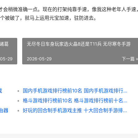
才会稍微准确一点。现在的打架纯靠手速，像我这种老年人手速
个被破了，就马上运用元宝加速，驻防进去。
诸葛
无尽冬日车身玩家选火晶8还是T11兵 无尽寒冬手游
-05-29
2026-05-29
下一篇 
戏
国内手机游戏排行榜前10名 国内手机游戏排行榜前十名
格斗游戏排行榜前10名 格斗游戏排行榜前十名人物图片
由器
好玩的回合制手机游戏主推 十大回合制手游排行榜,一切装备靠打