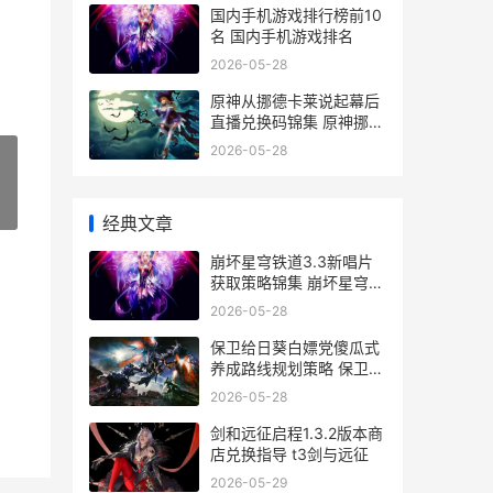
国内手机游戏排行榜前10
，
名 国内手机游戏排名
2026-05-28
原神从挪德卡莱说起幕后
直播兑换码锦集 原神挪德
卡莱原型
2026-05-28
»
经典文章
崩坏星穹铁道3.3新唱片
获取策略锦集 崩坏星穹铁
道3.3版本
2026-05-28
保卫给日葵白嫖党傻瓜式
养成路线规划策略 保卫向
日葵
2026-05-28
剑和远征启程1.3.2版本商
店兑换指导 t3剑与远征
2026-05-29