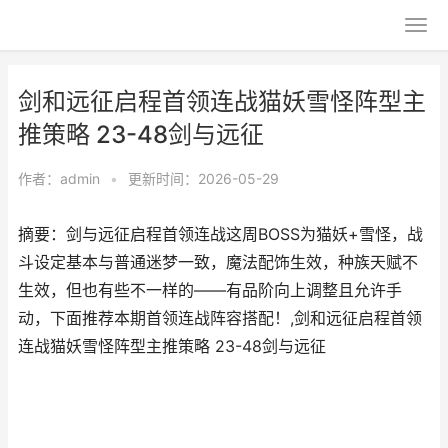
剑和远征启程首领连战猫妖雪怪阵型主
推策略 23-48剑与远征
作者：
admin
•
更新时间：2026-05-29
摘要：剑与远征启程首领连战这周BOSS为猫妖+雪怪，战
斗设定基本与普通迷梦一致，魔法配饰生效，种族天赋不
生效，但也有些不一样的——有品阶向上调整且允许手
动，下面推荐本期首领连战阵容搭配！,剑和远征启程首领
连战猫妖雪怪阵型主推策略 23-48剑与远征