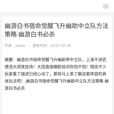
幽游白书宿命觉醒飞升幽助中立队方法
策略 幽游白书必杀
作者：
admin
•
更新时间：2026-05-29
摘要：幽游白书宿命觉醒飞升幽助带中立队，上演不讲武
德流大闹竞技场！大招直接糊脸就问你怕不怕！相信不少
玩家看了描述已经心动了，那就马上来了解这套阵容的具
体玩法吧！,幽游白书宿命觉醒飞升幽助中立队方法策略 幽
游白书必杀