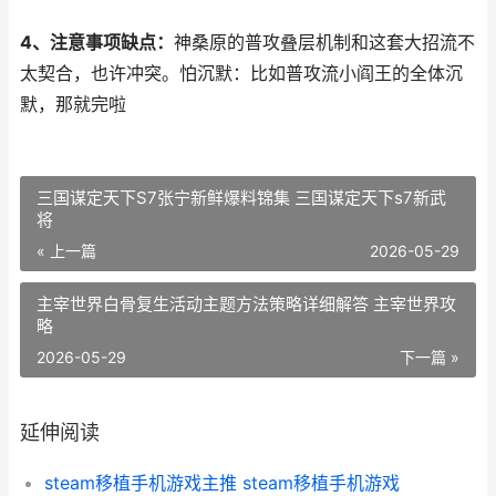
4、注意事项缺点：
神桑原的普攻叠层机制和这套大招流不
太契合，也许冲突。怕沉默：比如普攻流小阎王的全体沉
默，那就完啦
三国谋定天下S7张宁新鲜爆料锦集 三国谋定天下s7新武
将
« 上一篇
2026-05-29
主宰世界白骨复生活动主题方法策略详细解答 主宰世界攻
略
2026-05-29
下一篇 »
延伸阅读
steam移植手机游戏主推 steam移植手机游戏