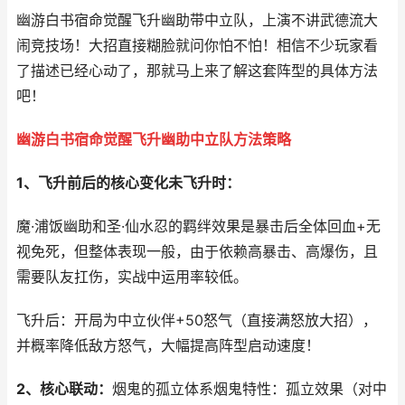
幽游白书宿命觉醒飞升幽助带中立队，上演不讲武德流大
闹竞技场！大招直接糊脸就问你怕不怕！相信不少玩家看
了描述已经心动了，那就马上来了解这套阵型的具体方法
吧！
幽游白书宿命觉醒飞升幽助中立队方法策略
1、飞升前后的核心变化未飞升时：
魔·浦饭幽助和圣·仙水忍的羁绊效果是暴击后全体回血+无
视免死，但整体表现一般，由于依赖高暴击、高爆伤，且
需要队友扛伤，实战中运用率较低。
飞升后：开局为中立伙伴+50怒气（直接满怒放大招），
并概率降低敌方怒气，大幅提高阵型启动速度！
2、核心联动：
烟鬼的孤立体系烟鬼特性：孤立效果（对中