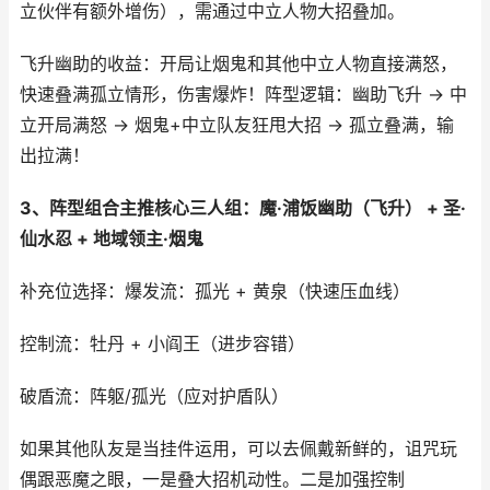
立伙伴有额外增伤），需通过中立人物大招叠加。
飞升幽助的收益：开局让烟鬼和其他中立人物直接满怒，
快速叠满孤立情形，伤害爆炸！阵型逻辑：幽助飞升 → 中
立开局满怒 → 烟鬼+中立队友狂甩大招 → 孤立叠满，输
出拉满！
3、阵型组合主推核心三人组：魔·浦饭幽助（飞升） + 圣·
仙水忍 + 地域领主·烟鬼
补充位选择：爆发流：孤光 + 黄泉（快速压血线）
控制流：牡丹 + 小阎王（进步容错）
破盾流：阵躯/孤光（应对护盾队）
如果其他队友是当挂件运用，可以去佩戴新鲜的，诅咒玩
偶跟恶魔之眼，一是叠大招机动性。二是加强控制