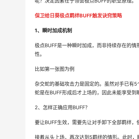
呢？决定因素在于领会极点BUFF的职业原理。
保卫给日葵极点羁绊BUFF触发诀窍策略
1、瞬时加成机制
极点BUFF是一种瞬时加成，而非持续存在的
性。
比如第一张图为例
杂交蛇的基础攻击力是固定的。虽然对手已有5
蛇是在BUFF形成后才上场的，因此未能享受到
2、怎样正确应用BUFF？
要让BUFF生效，需要先让对手卸下全部羁绊，使
接着从头上场，再次达到5羁绊的情形。此时，