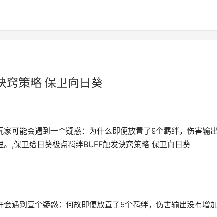
诀窍策略 保卫向日葵
多玩家可能会遇到一个疑惑：为什么即便放置了9个羁绊，伤害输
。,保卫给日葵极点羁绊BUFF触发诀窍策略 保卫向日葵
也许会遇到壹个疑惑：何故即便放置了9个羁绊，伤害输出没有增