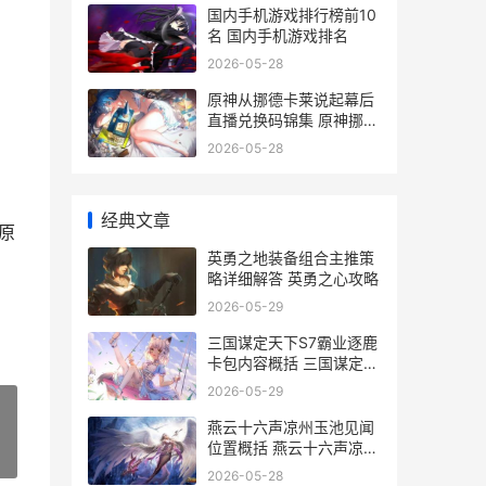
国内手机游戏排行榜前10
名 国内手机游戏排名
2026-05-28
原神从挪德卡莱说起幕后
直播兑换码锦集 原神挪德
卡莱原型
2026-05-28
经典文章
原
英勇之地装备组合主推策
略详细解答 英勇之心攻略
2026-05-29
三国谋定天下S7霸业逐鹿
卡包内容概括 三国谋定天
下s7阵容一览表
2026-05-29
燕云十六声凉州玉池见闻
位置概括 燕云十六声凉州
»
怎么去
2026-05-28