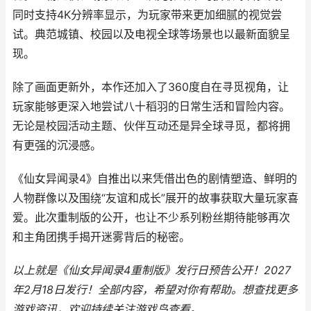
同时支持4K分辨率显示，为玩家带来更加细腻的视觉尝
试。典范城镇、校园以及电视全球等场景也以最新面貌呈
现。
除了画面更新外，本作还加入了360度自在寻觅视角，让
玩家能够更深入地尝试八十稻羽的日常生活和冒险内容。
无论是校园活动主题、伙伴互动还是异全球寻觅，都将拥
有更强的沉浸感。
《仙女异闻录4》自推出以来凭借出色的剧情塑造、鲜明的
人物群像以及围绕“友谊和成长”展开的故事获取大量玩家喜
爱。此次重制版的公开，也让不少系列粉丝期待能够再次
和主角团携手揭开迷雾背后的秘密。
以上就是《仙女异闻录4重制版》发行日预告公开！2027
年2月18日发行！全部内容，希望对你有帮助。
想查找更多
游戏资讯，欢迎持续关注
游戏鸟
查看。