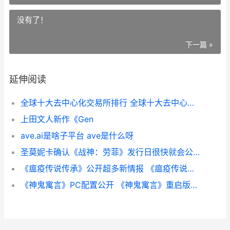
没有了！
下一篇 »
延伸阅读
全球十大去中心化交易所排行 全球十大去中心化交易所
上田文人新作《Gen
ave.ai是啥子平台 ave是什么呀
圣莫妮卡确认《战神：劳菲》发行日很快就会公开 圣莫妮卡工作室出了哪些游戏
《瘟疫传说传承》公开超多新情报 《瘟疫传说传承》发售
《神鬼寓言》PC配置公开 《神鬼寓言》重启版公布