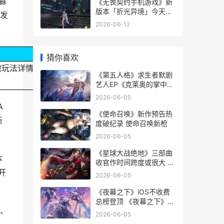
募
《无畏契约手机游戏》新
版本「折光异境」今天上
开发
线 《无畏契约手机在线观
2026-06-12
看
猜你喜欢
撤玩法详情正式公
《第五人格》求生者默剧
艺人EP《克莱奥的掌中
蝶》已正式公开 第五人格
2026-06-05
求生者54个
A
《使命召唤》新作预告热
新
度破纪录 使命召唤新枪
2026-06-05
《星球大战绝地》三部曲
本
收官作时间跨度或很大 星
球大战绝地传奇
开
2026-06-05
《夜幕之下》iOS不收费
总榜登顶 《夜幕之下》适
、
合学生读吗
2026-06-05