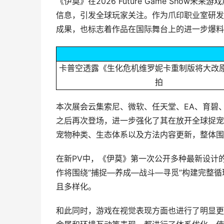
《伊莫》在2026 Future Game Sho
信息，引发全球玩家关注。作为爪印职业室研发
成果，也标志着作品在国际舞台上的进一步爆料
卡普空透露《生化危机维罗妮卡重制版将大改
拍
本次展会云集索尼、微软、任天堂、EA、育碧、
之后再次登场，进一步强化了其在放开全球捉宠
宠物种类、生态体系以及方法内容更新，整体围
在新PV中，《伊莫》第一次公开多种最新设计
作将围绕“捕捉—养成—战斗—寻觅”构建完整
且多样化。
和此同时，游戏在视觉表现方面也进行了明显更