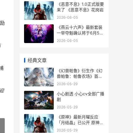
《恶意不息》1.0正式版要
来了 《恶意不息》花岗岩
2026-06-05
励
《燕云十六声》最新套装
一举夺魁确认将于6月5日
正式上线 燕云十六声云游
2026-06-05
戏
方
经典文章
捕
《幻兽帕鲁》衍生作《幻
兽帕鲁：帕鲁农场》首支
预告片正式公开 幻兽是啥
2026-05-29
迎
小心剧透 小心cv全部广播
剧
2026-05-29
《原神》最新月曜反应
「月结晶」已公开 原神
2021魈
2026-05-29