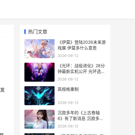
热门文章
《伊莫》登陆2026未来游
戏展 伊莫多什么意思
2026-06-12
《光环：战役进化》28分
钟最新实机公开 光环选了
战役后进不去游戏
2026-06-12
募
高规格重制
开发
2026-06-12
沉寂多年的《上古卷轴
6》有了新消息 沉寂多年
的意思
2026-06-12