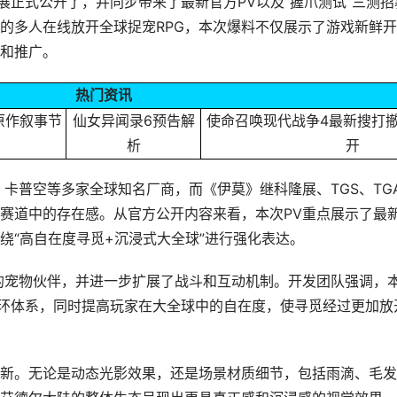
w未来游戏展正式公开了，并同步带来了最新官方PV以及“握爪测试”三测招
的多人在线放开全球捉宠RPG，本次爆料不仅展示了游戏新鲜
和推广。
热门资讯
原作叙事节
仙女异闻录6预告解
使命召唤现代战争4最新搜打
析
开
卡普空等多家全球知名厂商，而《伊莫》继科隆展、TGS、TG
赛道中的存在感。从官方公开内容来看，本次PV重点展示了最
绕“高自在度寻觅+沉浸式大全球”进行强化表达。
的宠物伙伴，并进一步扩展了战斗和互动机制。开发团队强调，
循环体系，同时提高玩家在大全球中的自在度，使寻觅经过更加放
新。无论是动态光影效果，还是场景材质细节，包括雨滴、毛发