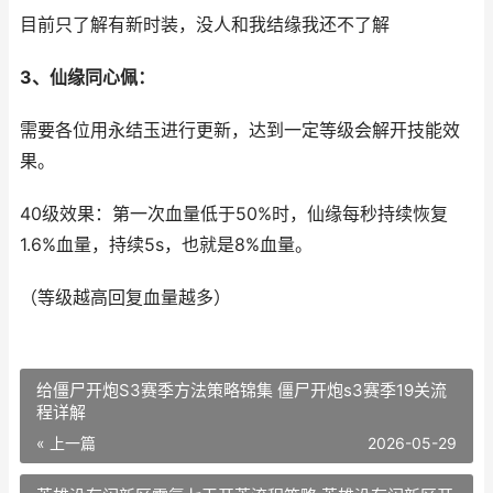
目前只了解有新时装，没人和我结缘我还不了解
3、仙缘同心佩：
需要各位用永结玉进行更新，达到一定等级会解开技能效
果。
40级效果：第一次血量低于50%时，仙缘每秒持续恢复
1.6%血量，持续5s，也就是8%血量。
（等级越高回复血量越多）
给僵尸开炮S3赛季方法策略锦集 僵尸开炮s3赛季19关流
程详解
« 上一篇
2026-05-29