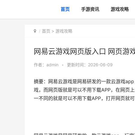
首页
手游资讯
游戏攻略
首页
>
游戏攻略
网易云游戏网页版入口 网页游
作者：
admin
•
更新时间：2026-06-09
摘要：网易云游戏是网易研发的一款云游戏app
戏，而网页版就是可以不用下载APP，在网页
一不同的就是可以不用下载APP，打开网页就可