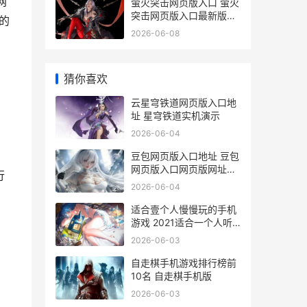
网
萤火突击网页版入口 萤火
突击网页版入口最新版本
的
更新内容
2026-06-08
猜你喜欢
云星穹铁道网页版入口地
址 星穹铁道实机演示
2026-06-04
豆包网页版入口地址 豆包
网页版入口网页版网址是
行
什么
2026-06-04
适合壹个人慢慢玩的手机
游戏 2021适合一个人听
的歌
2026-06-03
自走棋手机游戏排行榜前
10名 自走棋手机版
2026-06-03