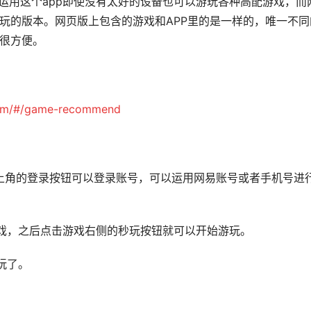
运用这个app即使没有太好的设备也可以游玩各种高配游戏，而
游玩的版本。网页版上包含的游戏和APP里的是一样的，唯一不同
，很方便。
.com/#/game-recommend
上角的登录按钮可以登录账号，可以运用网易账号或者手机号进
戏，之后点击游戏右侧的秒玩按钮就可以开始游玩。
玩了。