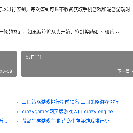
可以进行签到，每次签到可以不收费获取手机游戏和端游游玩时
新一轮的签到，如果漏签将从头开始，签到奖励如下图所示。
没有了！
06-08
下一篇 
三国策略游戏排行榜前10名 三国策略游戏排行
十
crazygames网页版游戏入口 crazy engine
萤火突击网页版入口 萤火突击网页版入口最新版本更新内容
荒岛生存游戏主推 荒岛生存类游戏排行榜