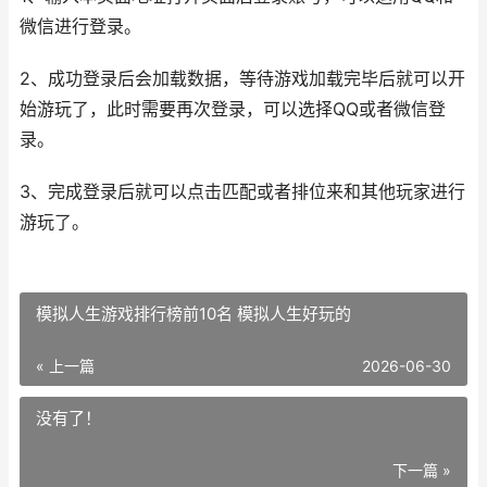
微信进行登录。
2、成功登录后会加载数据，等待游戏加载完毕后就可以开
始游玩了，此时需要再次登录，可以选择QQ或者微信登
录。
3、完成登录后就可以点击匹配或者排位来和其他玩家进行
游玩了。
模拟人生游戏排行榜前10名 模拟人生好玩的
« 上一篇
2026-06-30
没有了！
下一篇 »