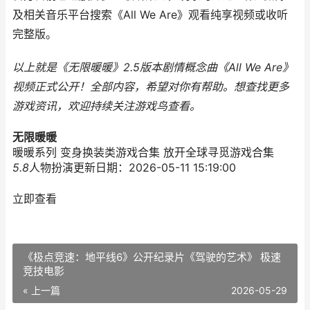
及相关音乐平台搜索《All We Are》观看纯享视频或收听
完整版。
以上就是《无限暖暖》2.5版本剧情概念曲《All We Are》
视频正式公开！全部内容，希望对你有帮助。
想查找更多
游戏资讯，欢迎持续关注
游戏鸟
查看。
无限暖暖
暖暖系列 变身换装类游戏合集 放开全球寻觅游戏合集
5.8
人物扮演
更新日期：2026-05-11 15:19:00
立即查看
《极点竞速：地平线6》公开纪录片《驾驶的艺术》 极速
竞技电影
« 上一篇
2026-05-29