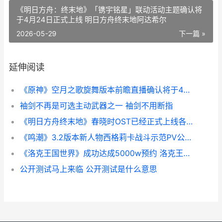
《明日方舟：终末地》「镌宇铭星」联动活动主题确认将
于4月24日正式上线 明日方舟终末地阿达希尔
2026-05-29
下一篇 »
延伸阅读
《原神》空月之歌旋舞版本前瞻直播确认将于4月8日正式播出 原神空月之歌官方下载正版
袖剑不再是可选主动武器之一 袖剑不用断指
《明日方舟终末地》春晓时OST已经正式上线各大音乐平台 明日方舟终末地
《鸣潮》3.2版本新人物西格莉卡战斗示范PV公开 潮鸣前奏
《洛克王国世界》成功达成5000w预约 洛克王国世界云游戏
公开测试马上来临 公开测试是什么意思