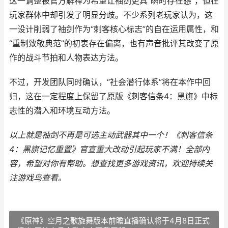
这一调整被官方解释为希望让袖剑更具“瞬时存在感”，但在
玩家群体中却引发了明显分歧。不少系列老玩家认为，这
一设计削弱了袖剑作为“刺客核心标志”的自在运用属性，和
“重制致敬典范”的初衷存在偏离，也有声音批评其改变了原
作的战斗节拍和人物表达方法。
不过，开发团队同时确认，“社会潜行体系”将在本作中回
归，这在一定程度上保留了原版《刺客信条4：黑旗》中标
志性的潜入和环境互动方法。
以上就是袖剑不再是可选主动武器其中一个！《刺客信条
4：黑旗记忆重置》官宣重大改动引起玩家不满！全部内
容，希望对你有帮助。
想查找更多游戏资讯，欢迎持续关
注
游戏鸟
查看。
《原神》空月之歌旋舞版本前瞻直播确认将于4月8日正式