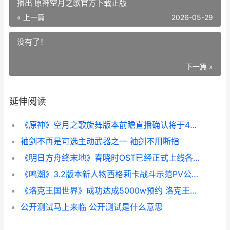
播出 原神空月之歌官方下载正版
« 上一篇
2026-05-29
没有了！
下一篇 »
延伸阅读
《原神》空月之歌旋舞版本前瞻直播确认将于4月8日正式播出 原神空月之歌官方下载正版
袖剑不再是可选主动武器之一 袖剑不用断指
《明日方舟终末地》春晓时OST已经正式上线各大音乐平台 明日方舟终末地
《鸣潮》3.2版本新人物西格莉卡战斗示范PV公开 潮鸣前奏
《洛克王国世界》成功达成5000w预约 洛克王国世界云游戏
公开测试马上来临 公开测试是什么意思