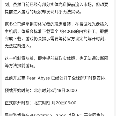
刻。虽然目前已经有部分实体光盘提前流入市场，但想要
提前进入游戏的玩家却发现几乎无法实现。
据多位已经拿到实体光盘的玩家反馈，在将游戏光盘插入
主机后，体系会标准下载壹个 约40GB的内容补丁。即便
完成下载，游戏仍会提示需要等待官方设定的解开时刻，
无法提前进入。
这一机制意味着，即使提前获取实体版，也无法通过断网
等方法提前游玩。
此前开发商 Pearl Abyss 已经公开了全球解开时刻安排：
预载开始时刻：北京时刻3月18日06:00
正式解开时刻：北京时刻 月20日06:00
届时游戏将在PlayStation、Xbox 以及 PC 平台同步放