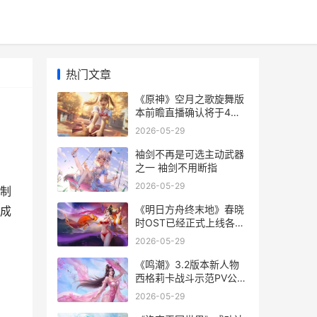
热门文章
《原神》空月之歌旋舞版
本前瞻直播确认将于4月8
日正式播出 原神空月之歌
2026-05-29
官方下载正版
袖剑不再是可选主动武器
之一 袖剑不用断指
2026-05-29
制
《明日方舟终末地》春晓
成
时OST已经正式上线各大
音乐平台 明日方舟终末地
2026-05-29
《鸣潮》3.2版本新人物
西格莉卡战斗示范PV公开
潮鸣前奏
2026-05-29