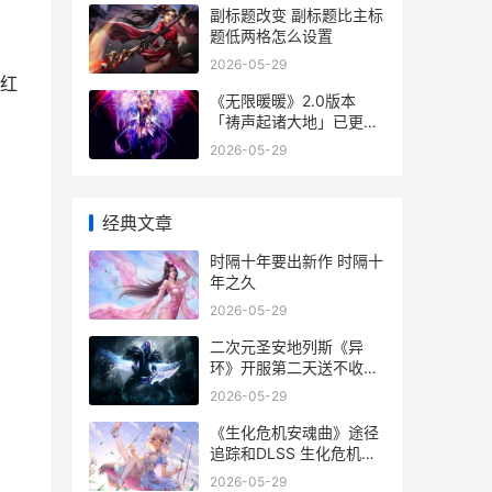
副标题改变 副标题比主标
题低两格怎么设置
2026-05-29
红
《无限暖暖》2.0版本
「祷声起诸大地」已更新
完毕 《无限暖暖》2.0版
2026-05-29
本11月26日正式开启!
经典文章
时隔十年要出新作 时隔十
年之久
2026-05-29
二次元圣安地列斯《异
环》开服第二天送不收费
，
十抽 圣安地列斯动漫美女
2026-05-29
mod下载
《生化危机安魂曲》途径
追踪和DLSS 生化危机安
魂曲攻略图文
2026-05-29