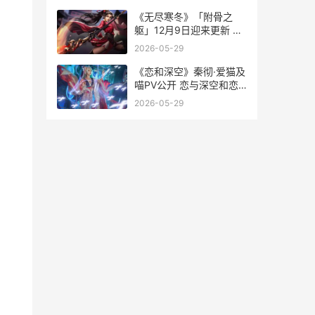
《无尽寒冬》「附骨之
躯」12月9日迎来更新 无
尽寒冬下载
2026-05-29
《恋和深空》秦彻·爱猫及
喵PV公开 恋与深空和恋
与制作人是一个吗
2026-05-29