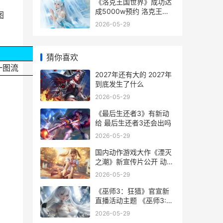
《洛克王国世界》成功达
成5000w预约 洛克王国
图
世界云游戏
2026-05-29
猜你喜欢
一图流
2027年还有大的 2027年
到底发生了什么
2026-05-29
《最后生还者3》有新动
给 最后生还者3还会出吗
2026-05-29
国内动作游戏大作《湮灭
之潮》新宣传片公开 动作
类游戏大作
2026-05-29
《巫师3：狂猎》官宣新
直播活动主题 《巫师3:狂
猎》中海克娜煎药的效果
2026-05-29
是什么