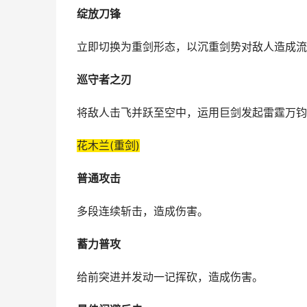
绽放刀锋
立即切换为重剑形态，以沉重剑势对敌人造成流
巡守者之刃
将敌人击飞并跃至空中，运用巨剑发起雷霆万钧
花木兰(重剑)
普通攻击
多段连续斩击，造成伤害。
蓄力普攻
给前突进并发动一记挥砍，造成伤害。