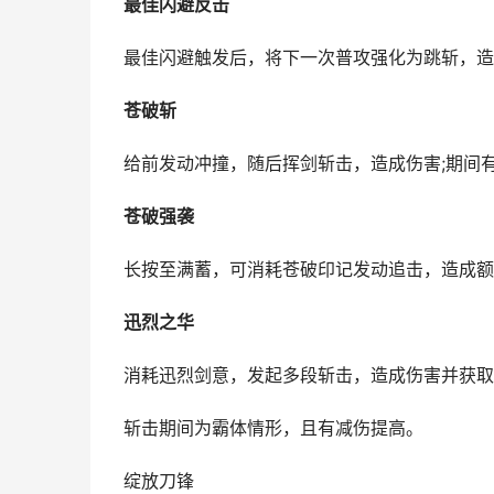
最佳闪避反击
最佳闪避触发后，将下一次普攻强化为跳斩，造
苍破斩
给前发动冲撞，随后挥剑斩击，造成伤害;期间
苍破强袭
长按至满蓄，可消耗苍破印记发动追击，造成额
迅烈之华
消耗迅烈剑意，发起多段斩击，造成伤害并获取
斩击期间为霸体情形，且有减伤提高。
绽放刀锋