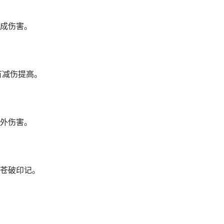
成伤害。
有减伤提高。
外伤害。
苍破印记。