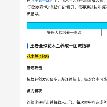
在《
王者全球
》中，花木兰为双形态近战人物，
“迅烈剑意”和“苍破印记”展开，需要通过技能
流指导。
鲁班大师培养一图流
王者全球花木兰养成一图流指导
花木兰(轻剑)
普通攻击
挥舞轻剑发起最多五段连续斩击，每次命中可造
蓄力普攻
连续旋转斩击并将敌人击飞，每次命中可造成普