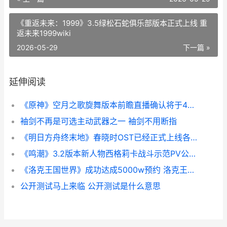
《重返未来：1999》3.5绿松石蛇俱乐部版本正式上线 重
返未来1999wiki
2026-05-29
下一篇 »
延伸阅读
《原神》空月之歌旋舞版本前瞻直播确认将于4月8日正式播出 原神空月之歌官方下载正版
袖剑不再是可选主动武器之一 袖剑不用断指
《明日方舟终末地》春晓时OST已经正式上线各大音乐平台 明日方舟终末地
《鸣潮》3.2版本新人物西格莉卡战斗示范PV公开 潮鸣前奏
《洛克王国世界》成功达成5000w预约 洛克王国世界云游戏
公开测试马上来临 公开测试是什么意思