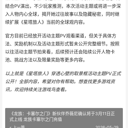
结合PV演出，不少玩家推测，本次活动主题或将进一步深
入人物内心全球，揭开她过往故事以及隐藏秘密，同时继
续扩展《星塔旅人》当前的全球观内容。
官方目前已经放开活动主题PV观看渠道，但关于具体方
法、奖励机制以及活动主题形式暂未公开完整细节。按照
以往活动主题节拍来看，后续预计还会陆续公开人物卡
池、挑战方法以及限量奖励等更多内容。
以上就是《星塔旅人》穿透心壁的取景框活动主题PV正式
公开！全部内容，希望对你有帮助。
想查找更多游戏资
讯，欢迎持续关注
游戏鸟
查看。
《龙族：卡塞尔之门》新伙伴乔薇尼确认将于3月11日正
式上线 龙族卡塞尔之门充值
« 上一篇
2026-05-29