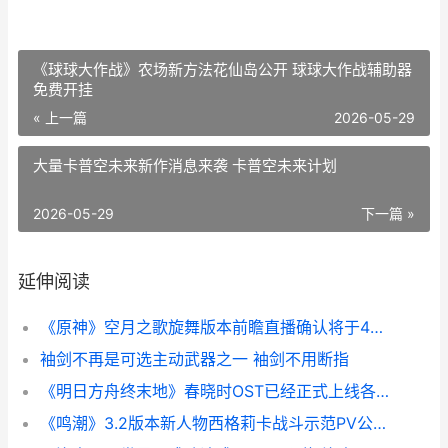
《球球大作战》农场新方法花仙岛公开 球球大作战辅助器
免费开挂
« 上一篇
2026-05-29
大量卡普空未来新作消息来袭 卡普空未来计划
2026-05-29
下一篇 »
延伸阅读
《原神》空月之歌旋舞版本前瞻直播确认将于4月8日正式播出 原神空月之歌官方下载正版
袖剑不再是可选主动武器之一 袖剑不用断指
《明日方舟终末地》春晓时OST已经正式上线各大音乐平台 明日方舟终末地
《鸣潮》3.2版本新人物西格莉卡战斗示范PV公开 潮鸣前奏