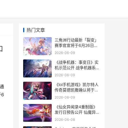
热门文章
三角洲行动最新「裂变」
赛季官宣将于6月26日正
口
式上线 三角洲行动最新口
2026-06-09
令码
《战争机器：事变日》实
机示范公开 战争机器系列
剧情介绍
2026-06-09
《lol手机游戏》凯尔特人
通
传奇莫德凯撒确认将于6
6
月9日正式上线 lol手机游
2026-06-09
戏叫什么
《仙女异闻录4重制版》
发行日预告公开 仙魔异闻
录
2026-06-08