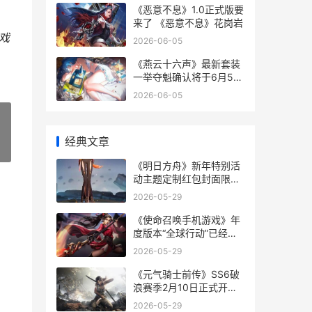
《恶意不息》1.0正式版要
来了 《恶意不息》花岗岩
戏
2026-06-05
《燕云十六声》最新套装
一举夺魁确认将于6月5日
正式上线 燕云十六声云游
2026-06-05
戏
经典文章
»
《明日方舟》新年特别活
动主题定制红包封面限量
派送 明日方舟新约能天使
2026-05-29
《使命召唤手机游戏》年
度版本“全球行动”已经正
式上线 《使命召唤》手游
2026-05-29
《元气骑士前传》SS6破
浪赛季2月10日正式开始
元气骑士前传黑暗骑士攻
2026-05-29