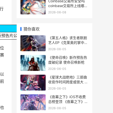
Coinbase交易所安全吗
coinbase交易所上线哪8
行
个币
2026-06-08
猜你喜欢
新预告片公开
《第五人格》求生者默剧
艺人EP《克莱奥的掌中
蝶》已正式公开 第五人格
位
2026-06-05
求生者54个
赛
《使命召唤》新作预告热
度破纪录 使命召唤新枪
2026-06-05
以
《星球大战绝地》三部曲
前
收官作时间跨度或很大 星
球大战绝地传奇
2026-06-05
《夜幕之下》iOS不收费
总榜登顶 《夜幕之下》适
合学生读吗
也
2026-06-05