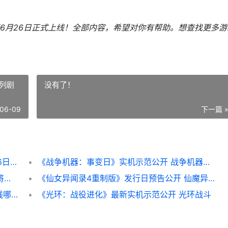
6月26日正式上线！全部内容，希望对你有帮助。
想查找更多游
列剧
没有了！
06-09
下一篇 
三角洲行动最新「裂变」赛季官宣将于6月26日正式上线 三角洲行动最新口令码
《战争机器：事变日》实机示范公开 战争机器系列剧情介绍
《lol手机游戏》凯尔特人传奇莫德凯撒确认将于6月9日正式上线 lol手机游戏叫什么
《仙女异闻录4重制版》发行日预告公开 仙魔异闻录
Coinbase交易所安全吗 coinbase交易所上线哪8个币
《光环：战役进化》最新实机示范公开 光环战斗