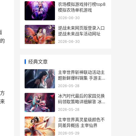
农场模拟游戏排行榜top8
模拟农场单机游戏
2026-06-30
逆战未来网页版登录入口
面
逆战未来战车活动网址
的
2026-06-30
经典文章
主宰世界斩神联动活动主
题新鲜爆料锦集 手游主宰
世界
2026-05-28
方
冰汽时代最后的家园兑换
来
码领取策略详细解答 冰汽
时代最后的家园
2026-05-28
主宰世界真灵星级颜色不
同差异概括 主宰仙界
2026-05-29