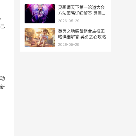
灵画师天下第一论道大会
方法策略详细解答 灵画师
。
天下第一怎么预测
2026-05-29
己
英勇之地装备组合主推策
略详细解答 英勇之心攻略
2026-05-29
动
新