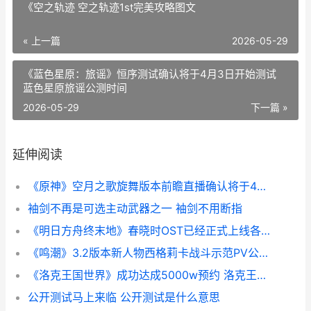
《空之轨迹 空之轨迹1st完美攻略图文
« 上一篇
2026-05-29
《蓝色星原：旅谣》恒序测试确认将于4月3日开始测试
蓝色星原旅谣公测时间
2026-05-29
下一篇 »
延伸阅读
《原神》空月之歌旋舞版本前瞻直播确认将于4月8日正式播出 原神空月之歌官方下载正版
袖剑不再是可选主动武器之一 袖剑不用断指
《明日方舟终末地》春晓时OST已经正式上线各大音乐平台 明日方舟终末地
《鸣潮》3.2版本新人物西格莉卡战斗示范PV公开 潮鸣前奏
《洛克王国世界》成功达成5000w预约 洛克王国世界云游戏
公开测试马上来临 公开测试是什么意思