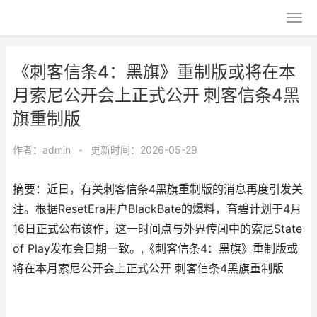
《刺客信条4：黑旗》重制版或将在本
月索尼公开会上正式公开 刺客信条4黑
旗重制版
作者：
admin
•
更新时间：2026-05-29
摘要：近日，有关刺客信条4黑旗重制版的消息再度引发关
注。根据ResetEra用户BlackBate的爆料，育碧计划于4月
16日正式公布该作，这一时间点与外界传闻中的索尼State
of Play发布会日期一致。,《刺客信条4：黑旗》重制版或
将在本月索尼公开会上正式公开 刺客信条4黑旗重制版