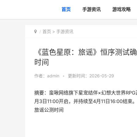
首页
手游资讯
游戏攻略
首页
>
手游资讯
《蓝色星原：旅谣》恒序测试确
时间
作者：
admin
•
更新时间：2026-05-29
摘要：蛮啾网络旗下星宠结伴×幻想大世界RPG
月3日11:00开启，并持续至4月11日16:0
旅谣公测时间