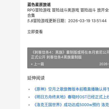
蓝色星原旅谣
RPG冒险游戏 冒险战斗类游戏 冒险战斗 放开
合集
5.8
冒险游戏
更新日期：2026-03-19 13:51:44
立即查看
《刺客信条4：黑旗》重制版或将在本月索尼公
正式公开 刺客信条4黑旗重制版
« 上一篇
2026
延伸阅读