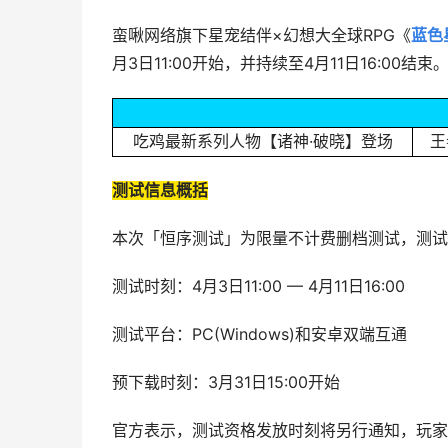
蛮啾网络旗下星宠结伴×幻想大全球RPG《
蓝色
月3日11:00开始，并持续至4月11日16:00结束
吃鸡最新系列人物【诸神·破晓】登场
王
测试信息概括
本次「恒序测试」为限量不计费删档测试，测试
测试时刻：4月3日11:00 — 4月11日16:00
测试平台：PC(Windows)和安卓双端互通
预下载时刻：3月31日15:00开始
官方表示，测试资格发放时刻将另行通知，玩家