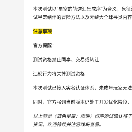
本次测试以“星空的轨迹汇集成序”为含义，象
试星宠结伴的冒险方法以及无缝大全球寻觅内容
注意事项
官方提醒：
测试资格禁止同享、交易或转让
违规行为将关掉测试资格
本次测试已接入实名认证体系，未成年玩家无法
同时，官方强调当前版本仍处于开发优化阶段，
以上就是《蓝色星原：旅谣》恒序测试确认将于
资讯，欢迎持续关注
游戏鸟
查看。