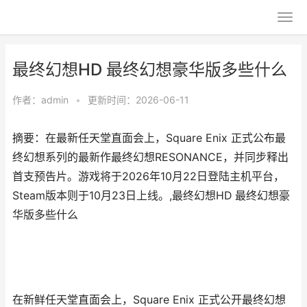
最终幻想HD 最终幻想豪华版多些什么
作者：
admin
•
更新时间：2026-06-11
摘要：在最新任天堂直面会上，Square Enix 正式公布最
终幻想系列的最新作最终幻想RESONANCE，并同步释出
首支预告片。游戏将于2026年10月22日登陆主机平台，
Steam版本则于10月23日上线。,最终幻想HD 最终幻想豪
华版多些什么
在新鲜任天堂直面会上，
Square Enix
正式公开最终幻想