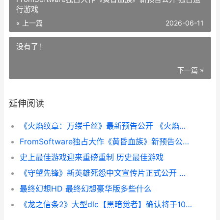
行游戏
« 上一篇
2026-06-11
没有了！
下一篇 »
延伸阅读
《火焰纹章：万缕千丝》最新预告公开 《火焰纹章:万缕千丝》
FromSoftware独占大作《黄昏血族》新预告公开 独占运行游戏
史上最佳游戏迎来重磅重制 历史最佳游戏
《守望先锋》新英雄死怨中文宣传片正式公开 守望先锋新手推荐英雄
最终幻想HD 最终幻想豪华版多些什么
《龙之信条2》大型dlc【黑暗觉者】确认将于10月9日上线 龙之信条2被掳走的少年