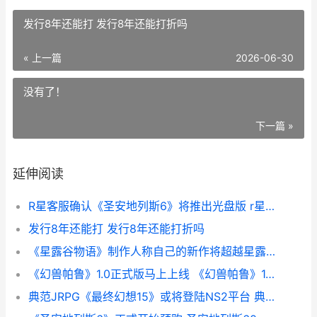
发行8年还能打 发行8年还能打折吗
« 上一篇
2026-06-30
没有了！
下一篇 »
延伸阅读
R星客服确认《圣安地列斯6》将推出光盘版 r星平台客服
发行8年还能打 发行8年还能打折吗
《星露谷物语》制作人称自己的新作将超越星露谷 星露谷物语mod手机版
《幻兽帕鲁》1.0正式版马上上线 《幻兽帕鲁》1.0将上线
典范JRPG《最终幻想15》或将登陆NS2平台 典范 picnic time