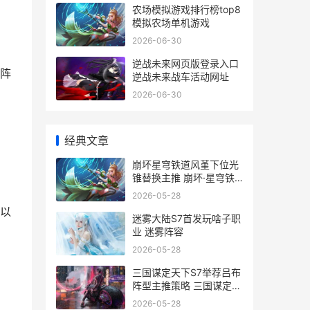
农场模拟游戏排行榜top8
模拟农场单机游戏
2026-06-30
逆战未来网页版登录入口
阵
逆战未来战车活动网址
2026-06-30
经典文章
崩坏星穹铁道风堇下位光
锥替换主推 崩坏·星穹铁
道
2026-05-28
以
迷雾大陆S7首发玩啥子职
业 迷雾阵容
2026-05-28
三国谋定天下S7举荐吕布
阵型主推策略 三国谋定天
下s7阵容一览表
2026-05-28