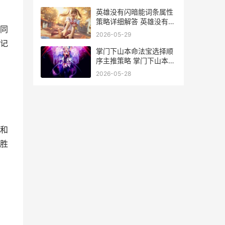
英雄没有闪暗能词条属性
策略详细解答 英雄没有闪
同
暗能原素
2026-05-29
记
掌门下山本命法宝选择顺
序主推策略 掌门下山本命
法宝怎么获得
2026-05-28
和
胜