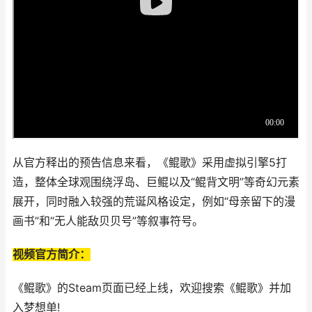
从官方释出的预告信息来看，《鲲歌》采用虚拟引擎5打
造，整体全球观围绕浮岛、巨鲲以及“鲲背文明”等奇幻元素
展开，同时融入较强的荒诞风格设定，例如“母亲留下的漫
画书”和“无人能敌贝贝号”等叙事符号。
视频官方简介：
《鲲歌》的Steam页面已经上线，欢迎搜索《鲲歌》并加
入梦想单!