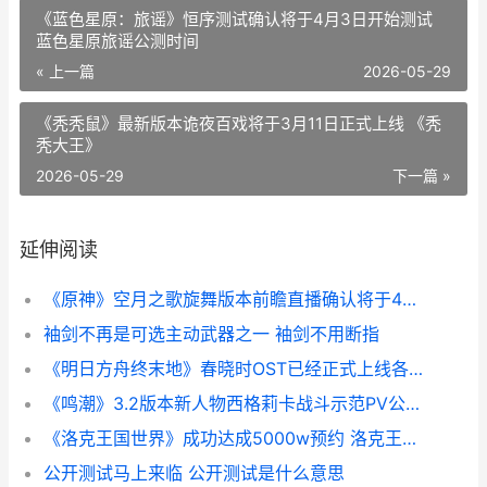
《蓝色星原：旅谣》恒序测试确认将于4月3日开始测试
蓝色星原旅谣公测时间
« 上一篇
2026-05-29
《秃秃鼠》最新版本诡夜百戏将于3月11日正式上线 《秃
秃大王》
2026-05-29
下一篇 »
延伸阅读
《原神》空月之歌旋舞版本前瞻直播确认将于4月8日正式播出 原神空月之歌官方下载正版
袖剑不再是可选主动武器之一 袖剑不用断指
《明日方舟终末地》春晓时OST已经正式上线各大音乐平台 明日方舟终末地
《鸣潮》3.2版本新人物西格莉卡战斗示范PV公开 潮鸣前奏
《洛克王国世界》成功达成5000w预约 洛克王国世界云游戏
公开测试马上来临 公开测试是什么意思