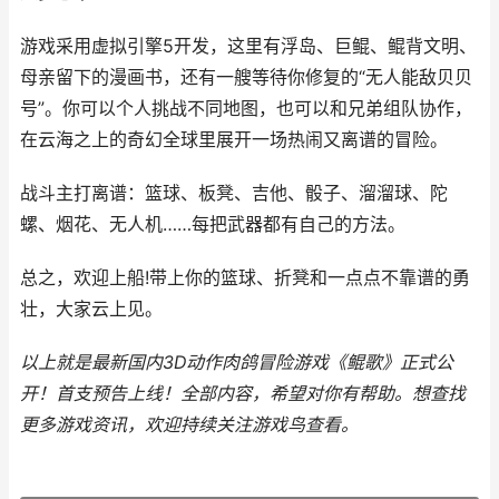
游戏采用虚拟引擎5开发，这里有浮岛、巨鲲、鲲背文明、
母亲留下的漫画书，还有一艘等待你修复的“无人能敌贝贝
号”。你可以个人挑战不同地图，也可以和兄弟组队协作，
在云海之上的奇幻全球里展开一场热闹又离谱的冒险。
战斗主打离谱：篮球、板凳、吉他、骰子、溜溜球、陀
螺、烟花、无人机……每把武器都有自己的方法。
总之，欢迎上船!带上你的篮球、折凳和一点点不靠谱的勇
壮，大家云上见。
以上就是最新国内3D动作肉鸽冒险游戏《鲲歌》正式公
开！首支预告上线！全部内容，希望对你有帮助。
想查找
更多游戏资讯，欢迎持续关注
游戏鸟
查看。